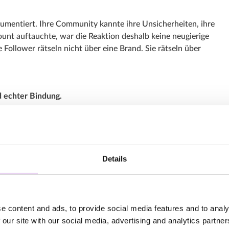
okumentiert. Ihre Community kannte ihre Unsicherheiten, ihre
ount auftauchte, war die Reaktion deshalb keine neugierige
e Follower rätseln nicht über eine Brand. Sie rätseln über
 echter Bindung.
e ein Sales-Pitch. Die Community hatte mitgemacht, mitgefiebert
ublikum nicht passiver Empfänger einer Werbebotschaft – es war
Details
dget der Welt kann es erkaufen.
e content and ads, to provide social media features and to analy
 our site with our social media, advertising and analytics partn