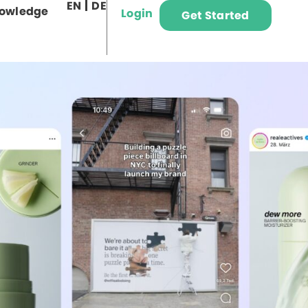
EN
DE
owledge
Login
Get Started