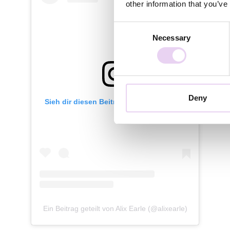
other information that you’ve
Consent
Necessary
Selection
Deny
Sieh dir diesen Beitrag auf Instagram an
Ein Beitrag geteilt von Alix Earle (@alixearle)