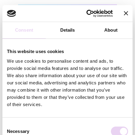
Consent
Details
About
This website uses cookies
We use cookies to personalise content and ads, to
provide social media features and to analyse our traffic.
We also share information about your use of our site with
our social media, advertising and analytics partners who
Die Marken, die hier gewinnen, behandeln Community-
may combine it with other information that you’ve
und Creator-Content wie eine Content-Lieferkette —
provided to them or that they’ve collected from your use
nicht wie ein Nice-to-have.
of their services.
3. Conversions, die aus
Consent
Überzeugung kommen
Necessary
Selection