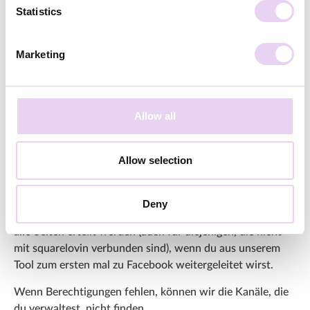
Solltest du bisher keinen Admin-Zugriff auf die Business
Statistics
Page eures Unternehmens haben, wende dich an den
Administrator der Seite, um deine Rolle ändern zu lassen.
Marketing
Step 4: Erteile oder
aktualisiere alle
Allow all
notwendigen
Berechtigungen
Allow selection
Eine der häufigsten Ursachen für Verbindungsprobleme
sind fehlende Berechtigungen zwischen Facebook und
Deny
squarelovin. Es ist wichtig, dass
alle
Berechtigungen für
alle
Seiten erteilt werden (auch für diejenigen, die nicht
mit squarelovin verbunden sind), wenn du aus unserem
Tool zum ersten mal zu Facebook weitergeleitet wirst.
Wenn Berechtigungen fehlen, können wir die Kanäle, die
du verwaltest, nicht finden.