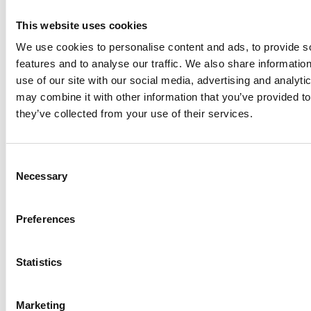
täglich Brot
This website uses cookies
Im 21. Jahrhundert sind wir Menschen an visuelle Inhalte
We use cookies to personalise content and ads, to provide s
gewohnt. Im Zeitalter von Social Media ist es üblich,
features and to analyse our traffic. We also share informatio
ständig Visuals auf sämtlichen Plattformen auf dem
use of our site with our social media, advertising and analyt
Smartphone Screen zu sehen und Informationen daraus
may combine it with other information that you’ve provided to
abzuleiten. Visueller Content eignet sich gut, da sich
they’ve collected from your use of their services.
Bilder, Videos und Infografiken sehr einfach teilen und so
in sozialen Netzwerken verbreiten lassen. Nicht ohne
Grund sind Bilder die meist-geteilte Beitragsart auf Social
Consent
Media.
Studien von Twittern
belegen, dass User Bild-
Necessary
Selection
basierte Tweets signifikant mehr teilen als reine Text
Tweets. Auch
auf Facebook werden Bilder deutlich mehr
Preferences
geteilt
als beispielsweise Links oder textbasierte Status-
Posts. Das zeigt, dass es auch auf sozialen Netzwerken
von großem Nutzen ist, visuelle Impulse zu geben.
Statistics
Marketing