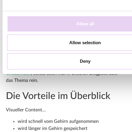
Allow all
Visuelle Content-Elemente werden eher auf
Allow selection
Social Media geteilt.
Um mehr darüber zu erfahren, welche Möglichkeiten und
Deny
Tools es gibt, um
Instagram Content auf deiner Webseite
einzubinden
, schau doch mal in unseren Blogpost über
das Thema rein.
Die Vorteile im Überblick
Visueller Content…
wird schnell vom Gehirn aufgenommen
wird länger im Gehirn gespeichert