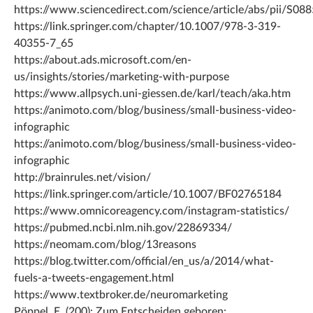
https://www.sciencedirect.com/science/article/abs/pii/S
https://link.springer.com/chapter/10.1007/978-3-319-
40355-7_65
https://about.ads.microsoft.com/en-
us/insights/stories/marketing-with-purpose
https://www.allpsych.uni-giessen.de/karl/teach/aka.htm
https://animoto.com/blog/business/small-business-video-
infographic
https://animoto.com/blog/business/small-business-video-
infographic
http://brainrules.net/vision/
https://link.springer.com/article/10.1007/BF02765184
https://www.omnicoreagency.com/instagram-statistics/
https://pubmed.ncbi.nlm.nih.gov/22869334/
https://neomam.com/blog/13reasons
https://blog.twitter.com/official/en_us/a/2014/what-
fuels-a-tweets-engagement.html
https://www.textbroker.de/neuromarketing
Pöppel, E. (200): Zum Entscheiden geboren: