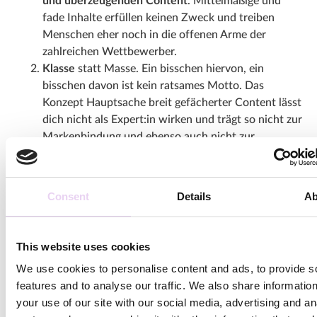
und überzeugenden Content
. Mittelmäßige und
fade Inhalte erfüllen keinen Zweck und treiben
Menschen eher noch in die offenen Arme der
zahlreichen Wettbewerber.
Klasse
statt Masse. Ein bisschen hiervon, ein
bisschen davon ist kein ratsames Motto. Das
Konzept Hauptsache breit gefächerter Content lässt
dich nicht als Expert:in wirken und trägt so nicht zur
Markenbindung und ebenso auch nicht zur
Markentreue bei.
Qualität und Authentizität
sollten der Anspruch an
deinen Marken Content sein.
Consent
Details
Ab
Warum visueller Social
This website uses cookies
We use cookies to personalise content and ads, to provide s
Content aus der
features and to analyse our traffic. We also share informatio
Community?
your use of our site with our social media, advertising and an