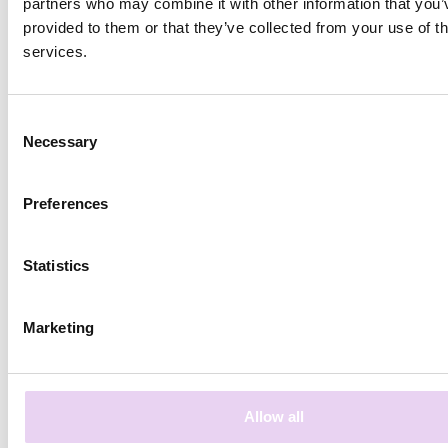
partners who may combine it with other information that you’
provided to them or that they’ve collected from your use of th
services.
DEFINITION
Consent
Visual Social Content
Necessary
Selection
Visual Social Content bezeichnet alle Inhalte, die
Preferences
von der Community einer Marke rund um diese
erstellt werden; also sowohl User Generated
Content (UGC) als auch Influencer Content und
Statistics
Branded Content können dazu gezählt werden.
Der Fokus liegt dabei primär (aber nicht
Marketing
ausschließlich) auf Social Media Content.
Darüber hinaus zählen auch Inhalte, die von
Käufer:innen erstellt und unmittelbar (z. B. per
Mail) an eine Marke gesendet werden als visual
Allow all
Social Content.